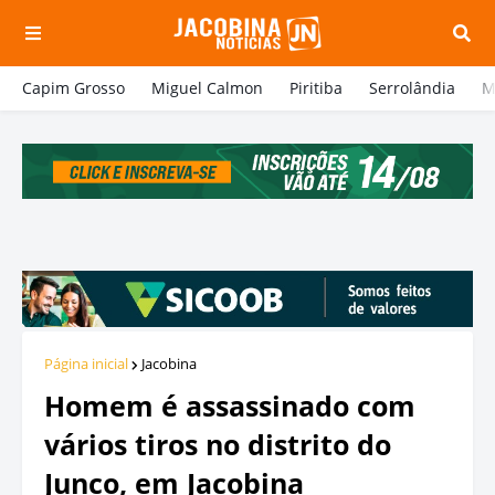
Capim Grosso
Miguel Calmon
Piritiba
Serrolândia
M
Página inicial
Jacobina
Homem é assassinado com
vários tiros no distrito do
Junco, em Jacobina