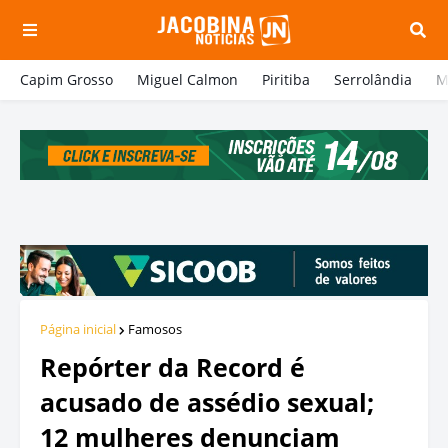
Capim Grosso
Miguel Calmon
Piritiba
Serrolândia
M
Página inicial
Famosos
Repórter da Record é
acusado de assédio sexual;
12 mulheres denunciam