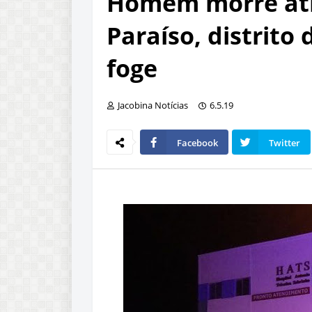
Homem morre at
Paraíso, distrito
foge
Jacobina Notícias
6.5.19
Facebook
Twitter