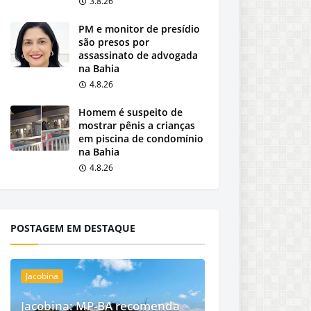
3.8.26
PM e monitor de presídio
são presos por
assassinato de advogada
na Bahia
4.8.26
Homem é suspeito de
mostrar pênis a crianças
em piscina de condomínio
na Bahia
4.8.26
POSTAGEM EM DESTAQUE
Jacobina
Jacobina: MP-BA recomenda