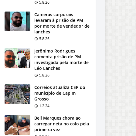
5.8.26
Câmeras corporais
levaram à prisão de PM
por morte de vendedor de
lanches
5.8.26
Jerônimo Rodrigues
comenta prisão de PM
investigada pela morte de
Léo Lanches
5.8.26
Correios atualiza CEP do
município de Capim
Grosso
1.2.24
Bell Marques chora ao
carregar neta no colo pela
primeira vez