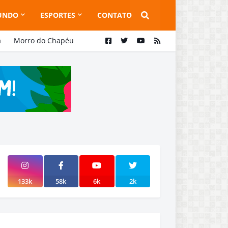
UNDO
ESPORTES
CONTATO
a
Morro do Chapéu
133k
58k
6k
2k