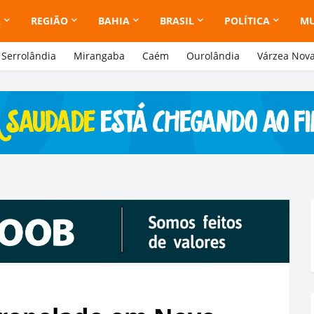
A
REGIÃO
BAHIA
BRASIL
POLÍTICA
M
Serrolândia
Mirangaba
Caém
Ourolândia
Várzea Nov