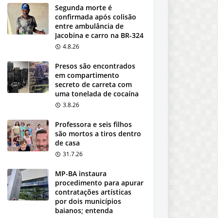
Segunda morte é
confirmada após colisão
entre ambulância de
Jacobina e carro na BR-324
4.8.26
Presos são encontrados
em compartimento
secreto de carreta com
uma tonelada de cocaína
3.8.26
Professora e seis filhos
são mortos a tiros dentro
de casa
31.7.26
MP-BA instaura
procedimento para apurar
contratações artísticas
por dois municípios
baianos; entenda