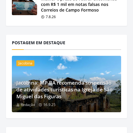
com R$ 1 mil em notas falsas nos
Correios de Campo Formoso
7.8.26
POSTAGEM EM DESTAQUE
Jacobina
Jacobina: MP-BA recomenda suspensão
de atividades turísticas na Igreja de São
Miguel das Figuras
Redação
16.9.25