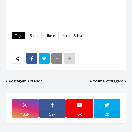
Tags
Bahia
Ilhéus
sul da Bahia
Postagem Anterior
Próxima Postagem
133k
58k
6k
2k