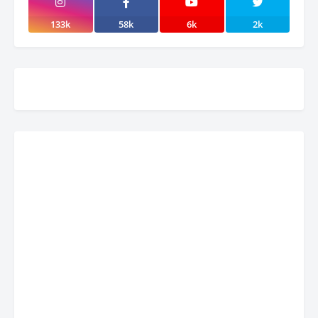
133k
58k
6k
2k