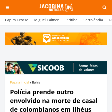
Capim Grosso
Miguel Calmon
Piritiba
Serrolândia
M
Página inicial
Bahia
Polícia prende outro
envolvido na morte de casal
de colombianos em Ilhéus