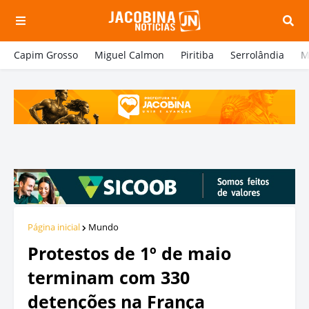
Capim Grosso
Miguel Calmon
Piritiba
Serrolândia
M
Página inicial
Mundo
Protestos de 1º de maio
terminam com 330
detenções na França