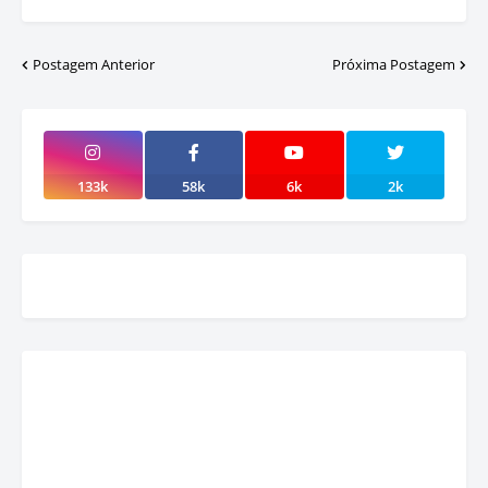
Postagem Anterior
Próxima Postagem
133k
58k
6k
2k