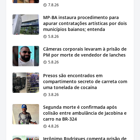
7.8.26
MP-BA instaura procedimento para
apurar contratações artísticas por dois
municípios baianos; entenda
5.8.26
Câmeras corporais levaram à prisão de
PM por morte de vendedor de lanches
5.8.26
Presos são encontrados em
compartimento secreto de carreta com
uma tonelada de cocaína
3.8.26
Segunda morte é confirmada após
colisão entre ambulância de Jacobina e
carro na BR-324
4.8.26
Jerônimo Rodrigues comenta prisão de