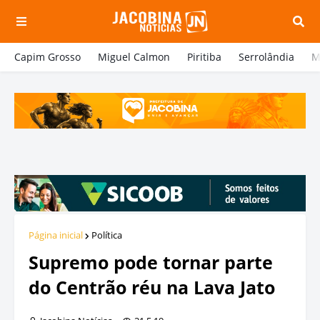
Capim Grosso
Miguel Calmon
Piritiba
Serrolândia
M
Página inicial
Política
Supremo pode tornar parte
do Centrão réu na Lava Jato