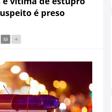
 é vítima de estupro
uspeito é preso