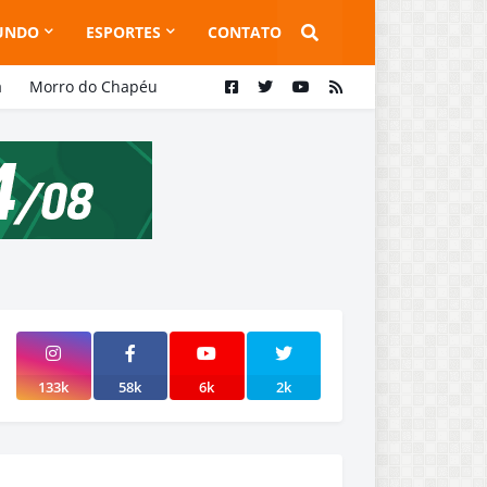
UNDO
ESPORTES
CONTATO
a
Morro do Chapéu
133k
58k
6k
2k