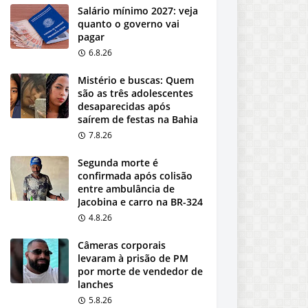
Salário mínimo 2027: veja
quanto o governo vai
pagar
6.8.26
Mistério e buscas: Quem
são as três adolescentes
desaparecidas após
saírem de festas na Bahia
7.8.26
Segunda morte é
confirmada após colisão
entre ambulância de
Jacobina e carro na BR-324
4.8.26
Câmeras corporais
levaram à prisão de PM
por morte de vendedor de
lanches
5.8.26