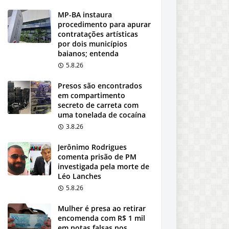
MP-BA instaura
procedimento para apurar
contratações artísticas
por dois municípios
baianos; entenda
5.8.26
Presos são encontrados
em compartimento
secreto de carreta com
uma tonelada de cocaína
3.8.26
Jerônimo Rodrigues
comenta prisão de PM
investigada pela morte de
Léo Lanches
5.8.26
Mulher é presa ao retirar
encomenda com R$ 1 mil
em notas falsas nos