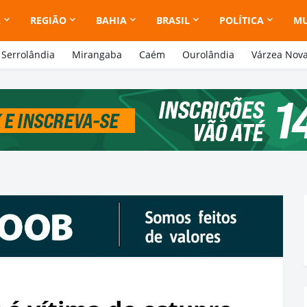
A
REGIÃO
BAHIA
BRASIL
POLÍTICA
M
Serrolândia
Mirangaba
Caém
Ourolândia
Várzea Nov