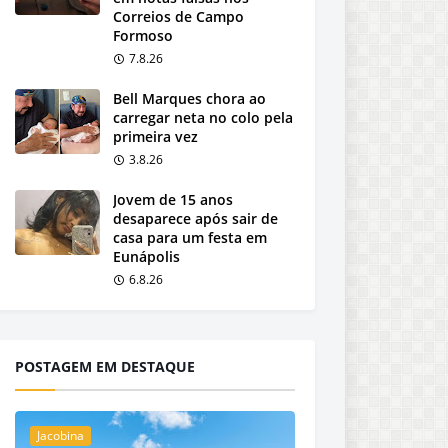
Correios de Campo
Formoso
7.8.26
Bell Marques chora ao
carregar neta no colo pela
primeira vez
3.8.26
Jovem de 15 anos
desaparece após sair de
casa para um festa em
Eunápolis
6.8.26
POSTAGEM EM DESTAQUE
Jacobina