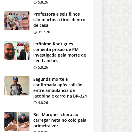
5.8.26
Professora e seis filhos
são mortos a tiros dentro
de casa
31.7.26
Jerônimo Rodrigues
comenta prisão de PM
investigada pela morte de
Léo Lanches
5.8.26
Segunda morte é
confirmada após colisão
entre ambulância de
Jacobina e carro na BR-324
4.8.26
Bell Marques chora ao
carregar neta no colo pela
primeira vez