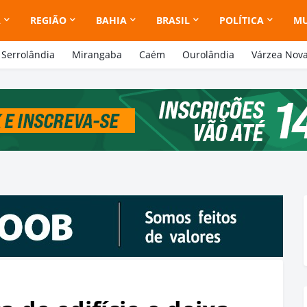
A
REGIÃO
BAHIA
BRASIL
POLÍTICA
M
Serrolândia
Mirangaba
Caém
Ourolândia
Várzea Nov