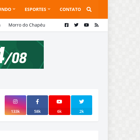
UNDO
ESPORTES
CONTATO
a
Morro do Chapéu
133k
58k
6k
2k