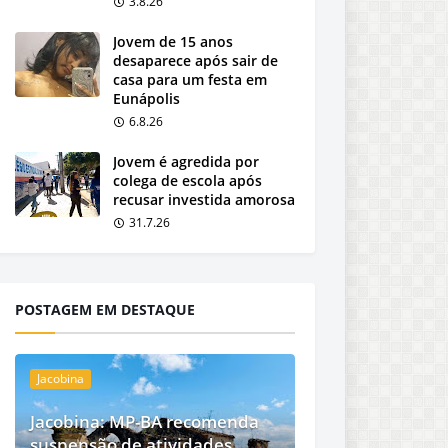
3.8.26
Jovem de 15 anos
desaparece após sair de
casa para um festa em
Eunápolis
6.8.26
Jovem é agredida por
colega de escola após
recusar investida amorosa
31.7.26
POSTAGEM EM DESTAQUE
Jacobina
Jacobina: MP-BA recomenda
suspensão de atividades