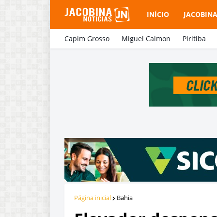
INÍCIO
JACOBIN
Capim Grosso
Miguel Calmon
Piritiba
Página inicial
Bahia