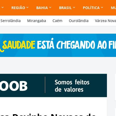
A
REGIÃO
BAHIA
BRASIL
POLÍTICA
M
Serrolândia
Mirangaba
Caém
Ourolândia
Várzea Nov