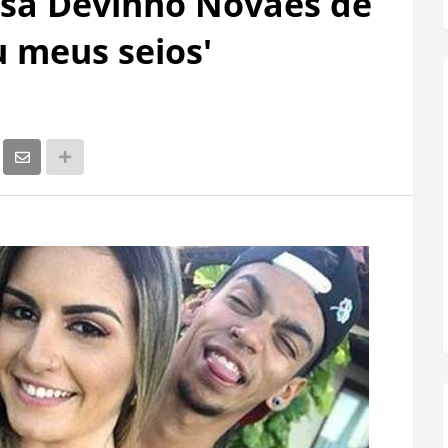
sa Devinho Novaes de
u meus seios'