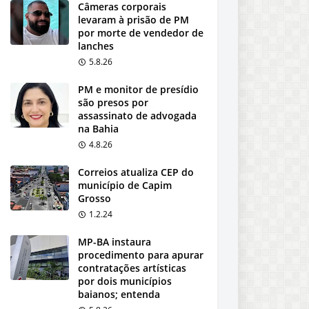
Câmeras corporais
levaram à prisão de PM
por morte de vendedor de
lanches
5.8.26
PM e monitor de presídio
são presos por
assassinato de advogada
na Bahia
4.8.26
Correios atualiza CEP do
município de Capim
Grosso
1.2.24
MP-BA instaura
procedimento para apurar
contratações artísticas
por dois municípios
baianos; entenda