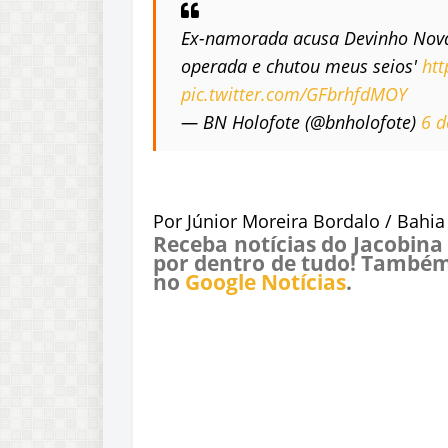
Ex-namorada acusa Devinho Novaes
operada e chutou meus seios'
htt
pic.twitter.com/GFbrhfdMOY
— BN Holofote (@bnholofote)
6 d
Por Júnior Moreira Bordalo / Bahia
Receba notícias do Jacobina
por dentro de tudo! Também
no
Google Notícias
.