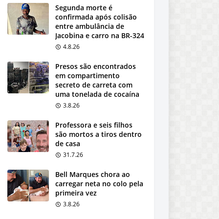
Segunda morte é
confirmada após colisão
entre ambulância de
Jacobina e carro na BR-324
4.8.26
Presos são encontrados
em compartimento
secreto de carreta com
uma tonelada de cocaína
3.8.26
Professora e seis filhos
são mortos a tiros dentro
de casa
31.7.26
Bell Marques chora ao
carregar neta no colo pela
primeira vez
3.8.26