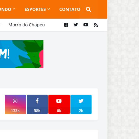
UNDO
ESPORTES
CONTATO
a
Morro do Chapéu
133k
58k
6k
2k