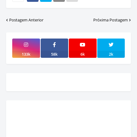
Postagem Anterior
Próxima Postagem
133k
58k
6k
2k