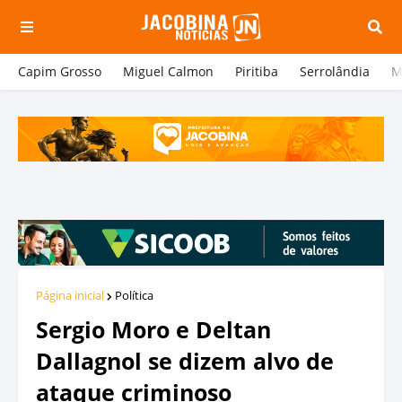
Capim Grosso
Miguel Calmon
Piritiba
Serrolândia
M
Página inicial
Política
Sergio Moro e Deltan
Dallagnol se dizem alvo de
ataque criminoso