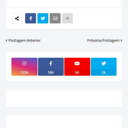
Postagem Anterior
Próxima Postagem
133k
58k
6k
2k