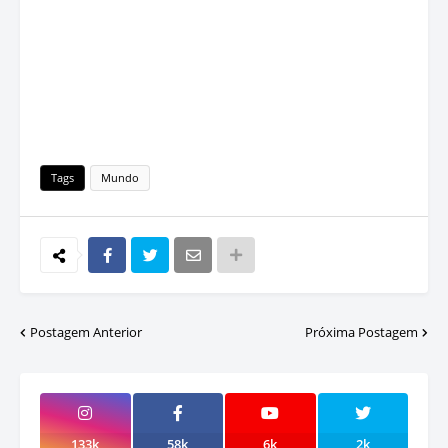
Tags
Mundo
Postagem Anterior
Próxima Postagem
133k
58k
6k
2k