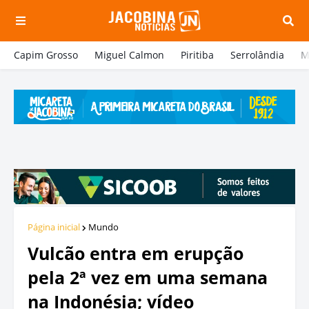
Capim Grosso
Miguel Calmon
Piritiba
Serrolândia
M
Página inicial
Mundo
Vulcão entra em erupção
pela 2ª vez em uma semana
na Indonésia; vídeo