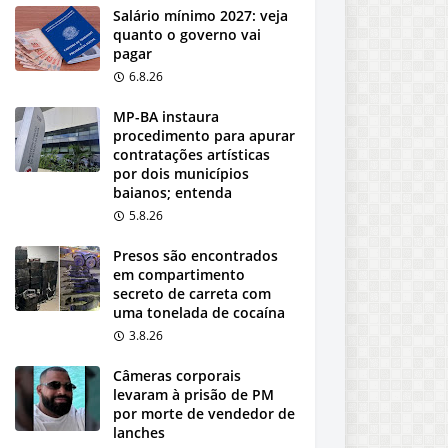
Salário mínimo 2027: veja
quanto o governo vai
pagar
6.8.26
MP-BA instaura
procedimento para apurar
contratações artísticas
por dois municípios
baianos; entenda
5.8.26
Presos são encontrados
em compartimento
secreto de carreta com
uma tonelada de cocaína
3.8.26
Câmeras corporais
levaram à prisão de PM
por morte de vendedor de
lanches