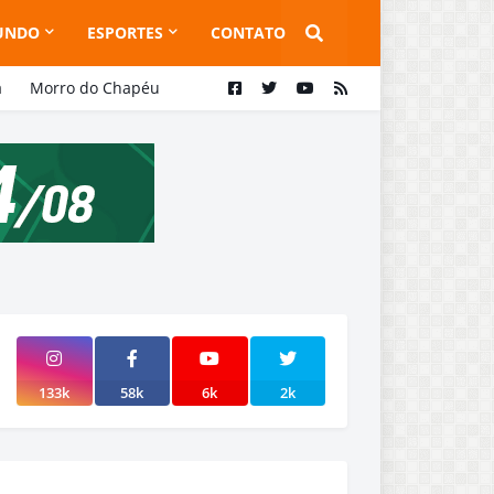
UNDO
ESPORTES
CONTATO
a
Morro do Chapéu
133k
58k
6k
2k