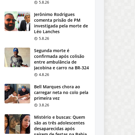
5.8.26
Jerônimo Rodrigues
comenta prisão de PM
investigada pela morte de
Léo Lanches
5.8.26
Segunda morte é
confirmada após colisão
entre ambulância de
Jacobina e carro na BR-324
4.8.26
Bell Marques chora ao
carregar neta no colo pela
primeira vez
3.8.26
Mistério e buscas: Quem
são as três adolescentes
desaparecidas após
saírem de festas na Bahia