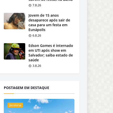
7.8.26
Jovem de 15 anos
desaparece após sair de
casa para um festa em
Eunápolis
6.8.26
Edson Gomes é internado
em UTI após show em
Salvador; saiba estado de
saúde
3.8.26
POSTAGEM EM DESTAQUE
Jacobina