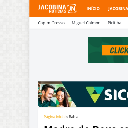
INÍCIO
JACOBIN
Capim Grosso
Miguel Calmon
Piritiba
Página inicial
Bahia