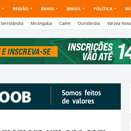
A
REGIÃO
BAHIA
BRASIL
POLÍTICA
M
Serrolândia
Mirangaba
Caém
Ourolândia
Várzea Nov