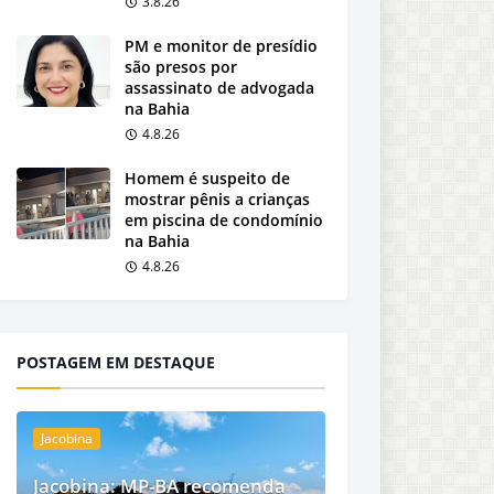
3.8.26
PM e monitor de presídio
são presos por
assassinato de advogada
na Bahia
4.8.26
Homem é suspeito de
mostrar pênis a crianças
em piscina de condomínio
na Bahia
4.8.26
POSTAGEM EM DESTAQUE
Jacobina
Jacobina: MP-BA recomenda