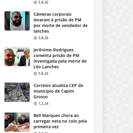
5.8.26
Câmeras corporais
levaram à prisão de PM
por morte de vendedor de
lanches
5.8.26
Jerônimo Rodrigues
comenta prisão de PM
investigada pela morte de
Léo Lanches
5.8.26
Correios atualiza CEP do
município de Capim
Grosso
1.2.24
Bell Marques chora ao
carregar neta no colo pela
primeira vez