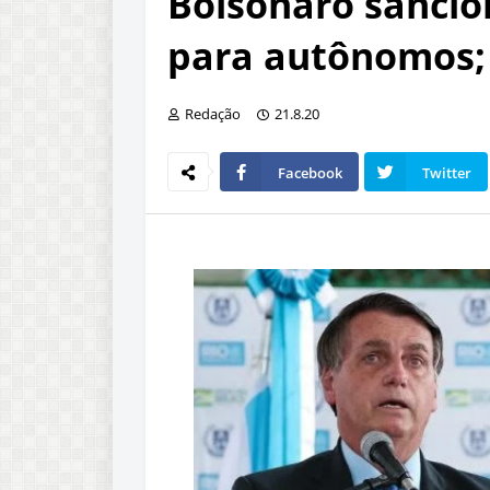
Bolsonaro sancion
para autônomos; 
Redação
21.8.20
Facebook
Twitter