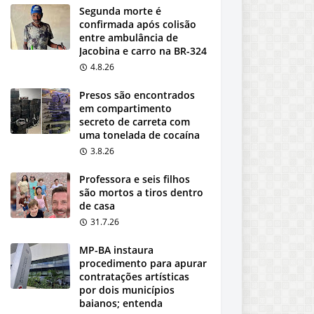
Segunda morte é
confirmada após colisão
entre ambulância de
Jacobina e carro na BR-324
4.8.26
Presos são encontrados
em compartimento
secreto de carreta com
uma tonelada de cocaína
3.8.26
Professora e seis filhos
são mortos a tiros dentro
de casa
31.7.26
MP-BA instaura
procedimento para apurar
contratações artísticas
por dois municípios
baianos; entenda