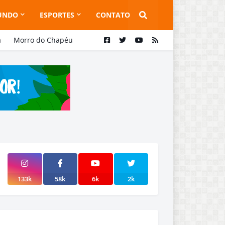
UNDO
ESPORTES
CONTATO
a
Morro do Chapéu
133k
58k
6k
2k