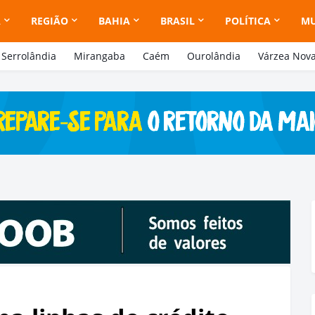
A
REGIÃO
BAHIA
BRASIL
POLÍTICA
M
Serrolândia
Mirangaba
Caém
Ourolândia
Várzea Nov