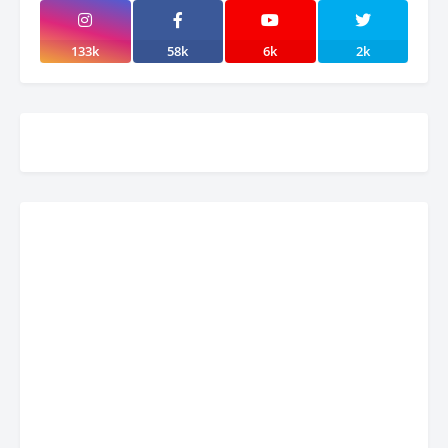
133k
58k
6k
2k