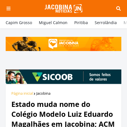
Capim Grosso
Miguel Calmon
Piritiba
Serrolândia
M
Página inicial
Jacobina
Estado muda nome do
Colégio Modelo Luiz Eduardo
Magalhães em Jacobina; ACM