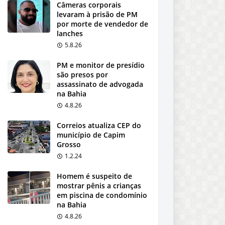
Câmeras corporais
levaram à prisão de PM
por morte de vendedor de
lanches
5.8.26
PM e monitor de presídio
são presos por
assassinato de advogada
na Bahia
4.8.26
Correios atualiza CEP do
município de Capim
Grosso
1.2.24
Homem é suspeito de
mostrar pênis a crianças
em piscina de condomínio
na Bahia
4.8.26