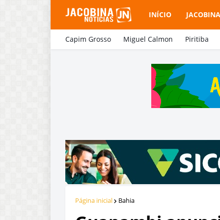
INÍCIO
JACOBIN
Capim Grosso
Miguel Calmon
Piritiba
Página inicial
Bahia