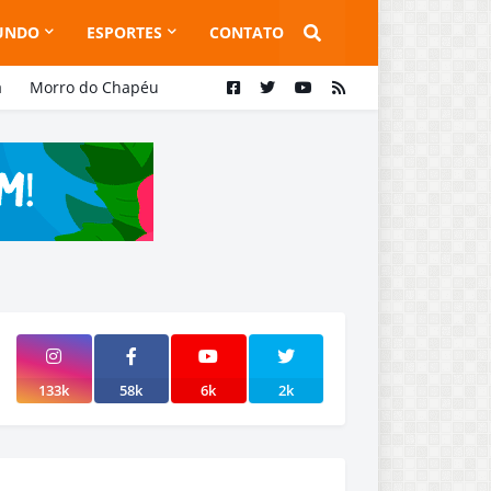
UNDO
ESPORTES
CONTATO
a
Morro do Chapéu
133k
58k
6k
2k