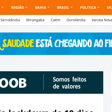
A
REGIÃO
BAHIA
BRASIL
POLÍTICA
M
Serrolândia
Mirangaba
Caém
Ourolândia
Várzea Nov