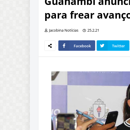
Guanambi anunci
para frear avanç
Jacobina Notícias
25.2.21
Facebook
Twitter