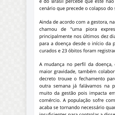
e do Brasil percebe que este nã
cenário que precede o colapso do 
Ainda de acordo com a gestora, na
chamou de "uma piora expres
principalmente nos últimos dez di
para a doença desde o início da p
curados e 23 óbitos foram registr
A mudança no perfil da doença,
maior gravidade, também colabor
decreto trouxe o fechamento par
outra semana já falávamos na po
muito da gestão pois impacta em
comércio. A população sofre co
acaba se tornando necessário qu
insuficientes para controlar a dis