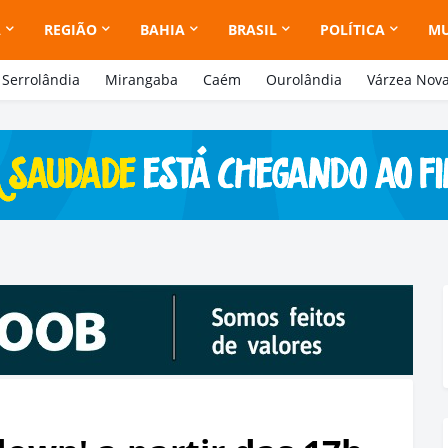
A
REGIÃO
BAHIA
BRASIL
POLÍTICA
M
Serrolândia
Mirangaba
Caém
Ourolândia
Várzea Nov