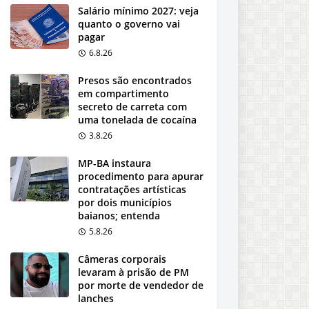
Salário mínimo 2027: veja
quanto o governo vai
pagar
6.8.26
Presos são encontrados
em compartimento
secreto de carreta com
uma tonelada de cocaína
3.8.26
MP-BA instaura
procedimento para apurar
contratações artísticas
por dois municípios
baianos; entenda
5.8.26
Câmeras corporais
levaram à prisão de PM
por morte de vendedor de
lanches