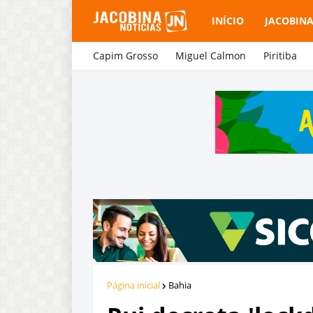
INÍCIO
JACOBIN
Capim Grosso
Miguel Calmon
Piritiba
Página inicial
Bahia