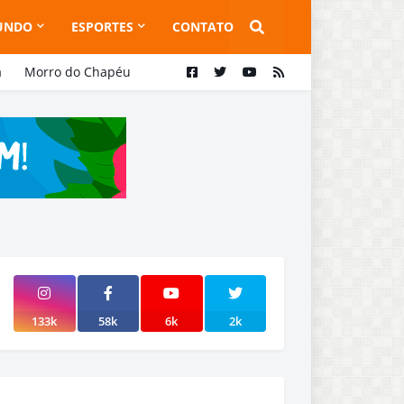
UNDO
ESPORTES
CONTATO
a
Morro do Chapéu
133k
58k
6k
2k