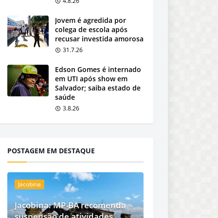
4.8.26
Jovem é agredida por
colega de escola após
recusar investida amorosa
31.7.26
Edson Gomes é internado
em UTI após show em
Salvador; saiba estado de
saúde
3.8.26
POSTAGEM EM DESTAQUE
Jacobina
Jacobina: MP-BA recomenda
suspensão de atividades