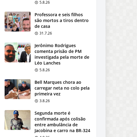
5.8.26
Professora e seis filhos
são mortos a tiros dentro
de casa
31.7.26
Jerônimo Rodrigues
comenta prisão de PM
investigada pela morte de
Léo Lanches
5.8.26
Bell Marques chora ao
carregar neta no colo pela
primeira vez
3.8.26
Segunda morte é
confirmada após colisão
entre ambulância de
Jacobina e carro na BR-324