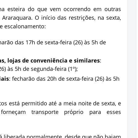
 na esteira do que vem ocorrendo em outras
Araraquara. O início das restrições, na sexta,
te escalonamento:
harão das 17h de sexta-feira (26) às 5h de
as, lojas de conveniência e similares
:
6) às 5h de segunda-feira (1º);
iais
: fecharão das 20h de sexta-feira (26) às 5h
tos está permitido até a meia noite de sexta, e
orneçam transporte próprio para esses
tá liberada normalmente, desde que não hajam