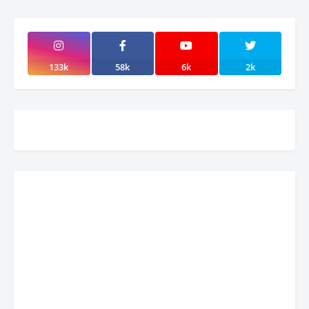
133k
58k
6k
2k