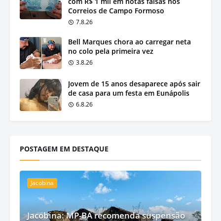
com R$ 1 mil em notas falsas nos
Correios de Campo Formoso
7.8.26
Bell Marques chora ao carregar neta
no colo pela primeira vez
3.8.26
Jovem de 15 anos desaparece após sair
de casa para um festa em Eunápolis
6.8.26
POSTAGEM EM DESTAQUE
Jacobina
Jacobina: MP-BA recomenda suspensão