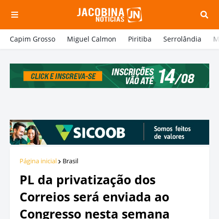
Capim Grosso
Miguel Calmon
Piritiba
Serrolândia
M
Página inicial
Brasil
PL da privatização dos
Correios será enviada ao
Congresso nesta semana