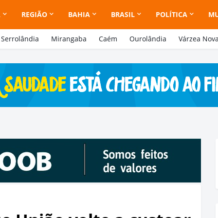
A
REGIÃO
BAHIA
BRASIL
POLÍTICA
M
Serrolândia
Mirangaba
Caém
Ourolândia
Várzea Nov