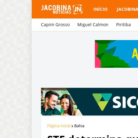
INÍCIO
JACOBIN
Capim Grosso
Miguel Calmon
Piritiba
Página inicial
Bahia