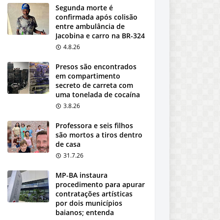
Segunda morte é
confirmada após colisão
entre ambulância de
Jacobina e carro na BR-324
4.8.26
Presos são encontrados
em compartimento
secreto de carreta com
uma tonelada de cocaína
3.8.26
Professora e seis filhos
são mortos a tiros dentro
de casa
31.7.26
MP-BA instaura
procedimento para apurar
contratações artísticas
por dois municípios
baianos; entenda