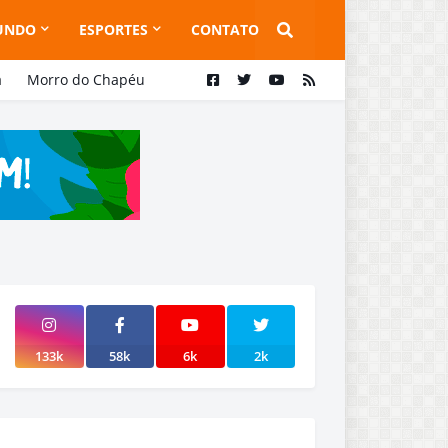
UNDO
ESPORTES
CONTATO
a
Morro do Chapéu
133k
58k
6k
2k