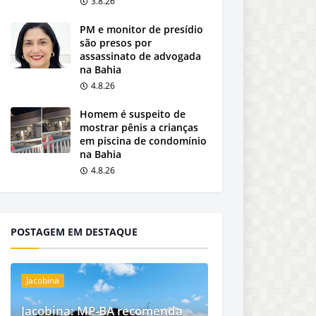
3.8.26
PM e monitor de presídio
são presos por
assassinato de advogada
na Bahia
4.8.26
Homem é suspeito de
mostrar pênis a crianças
em piscina de condomínio
na Bahia
4.8.26
POSTAGEM EM DESTAQUE
Jacobina
Jacobina: MP-BA recomenda