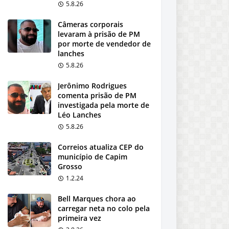
5.8.26
Câmeras corporais
levaram à prisão de PM
por morte de vendedor de
lanches
5.8.26
Jerônimo Rodrigues
comenta prisão de PM
investigada pela morte de
Léo Lanches
5.8.26
Correios atualiza CEP do
município de Capim
Grosso
1.2.24
Bell Marques chora ao
carregar neta no colo pela
primeira vez