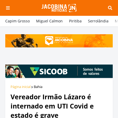
Capim Grosso
Miguel Calmon
Piritiba
Serrolândia
M
Página inicial
Bahia
Vereador Irmão Lázaro é
internado em UTI Covid e
estado é grave