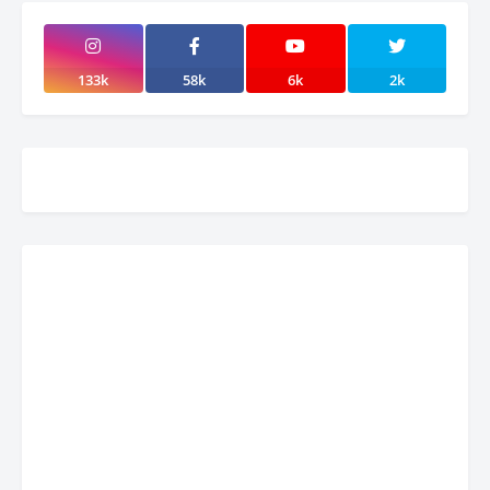
133k
58k
6k
2k