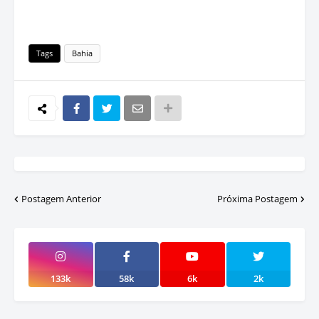
Tags
Bahia
Postagem Anterior
Próxima Postagem
133k
58k
6k
2k