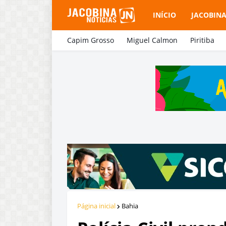
INÍCIO
JACOBIN
Capim Grosso
Miguel Calmon
Piritiba
Página inicial
Bahia