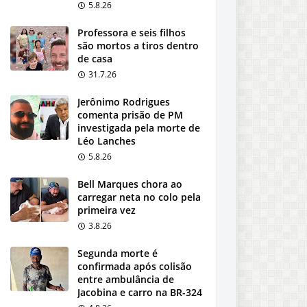
5.8.26
Professora e seis filhos
são mortos a tiros dentro
de casa
31.7.26
Jerônimo Rodrigues
comenta prisão de PM
investigada pela morte de
Léo Lanches
5.8.26
Bell Marques chora ao
carregar neta no colo pela
primeira vez
3.8.26
Segunda morte é
confirmada após colisão
entre ambulância de
Jacobina e carro na BR-324