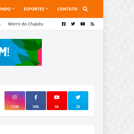
UNDO
ESPORTES
CONTATO
a
Morro do Chapéu
133k
58k
6k
2k