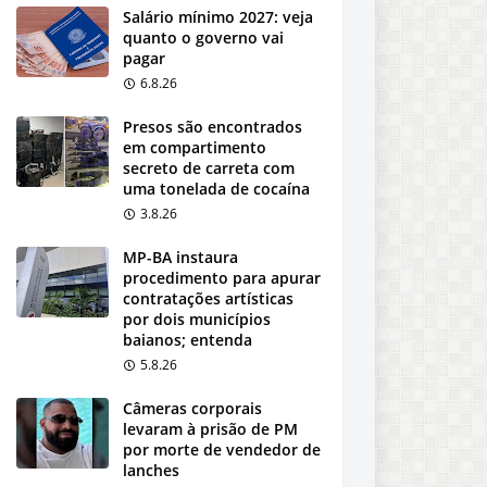
Salário mínimo 2027: veja
quanto o governo vai
pagar
6.8.26
Presos são encontrados
em compartimento
secreto de carreta com
uma tonelada de cocaína
3.8.26
MP-BA instaura
procedimento para apurar
contratações artísticas
por dois municípios
baianos; entenda
5.8.26
Câmeras corporais
levaram à prisão de PM
por morte de vendedor de
lanches