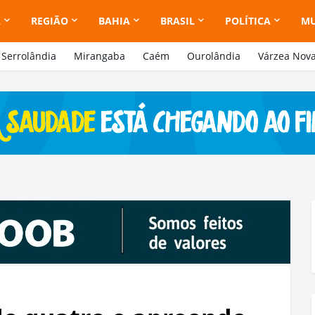
A
REGIÃO
BAHIA
BRASIL
POLÍTICA
M
Serrolândia
Mirangaba
Caém
Ourolândia
Várzea Nov