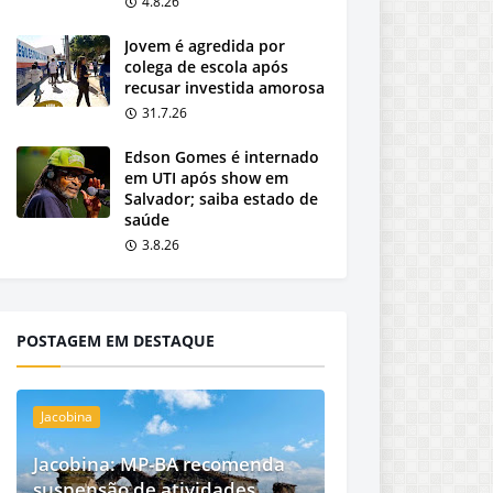
4.8.26
Jovem é agredida por
colega de escola após
recusar investida amorosa
31.7.26
Edson Gomes é internado
em UTI após show em
Salvador; saiba estado de
saúde
3.8.26
POSTAGEM EM DESTAQUE
Jacobina
Jacobina: MP-BA recomenda
suspensão de atividades