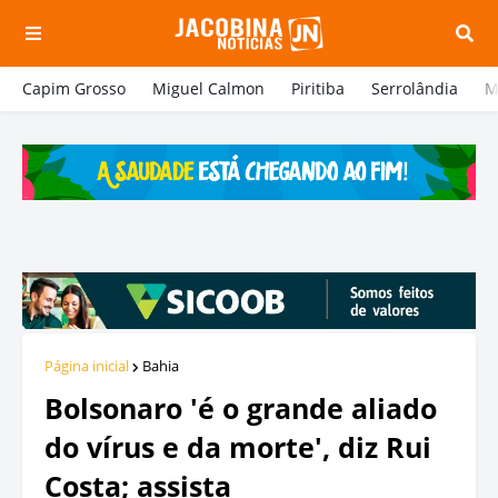
Capim Grosso
Miguel Calmon
Piritiba
Serrolândia
M
Página inicial
Bahia
Bolsonaro 'é o grande aliado
do vírus e da morte', diz Rui
Costa; assista