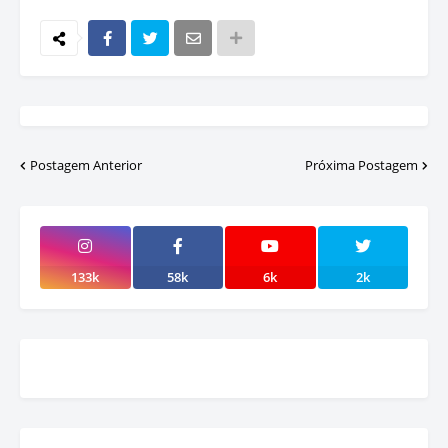
Postagem Anterior
Próxima Postagem
133k
58k
6k
2k