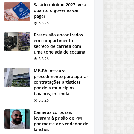
Salário mínimo 2027: veja
quanto o governo vai
pagar
6.8.26
Presos são encontrados
em compartimento
secreto de carreta com
uma tonelada de cocaína
3.8.26
MP-BA instaura
procedimento para apurar
contratações artísticas
por dois municípios
baianos; entenda
5.8.26
Câmeras corporais
levaram à prisão de PM
por morte de vendedor de
lanches