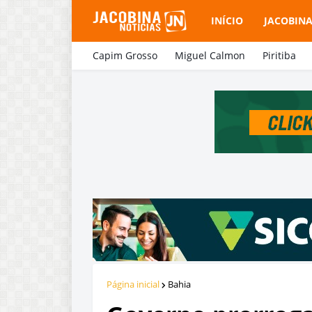
INÍCIO
JACOBIN
Capim Grosso
Miguel Calmon
Piritiba
Página inicial
Bahia