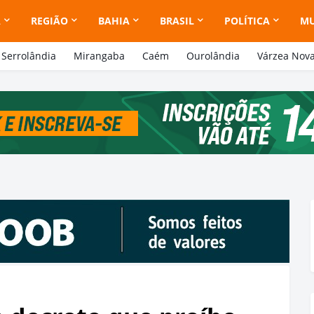
A
REGIÃO
BAHIA
BRASIL
POLÍTICA
M
Serrolândia
Mirangaba
Caém
Ourolândia
Várzea Nov