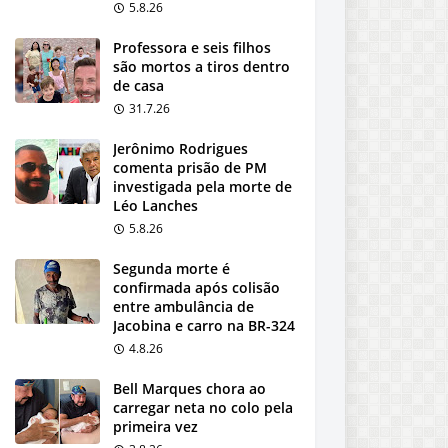
5.8.26
Professora e seis filhos
são mortos a tiros dentro
de casa
31.7.26
Jerônimo Rodrigues
comenta prisão de PM
investigada pela morte de
Léo Lanches
5.8.26
Segunda morte é
confirmada após colisão
entre ambulância de
Jacobina e carro na BR-324
4.8.26
Bell Marques chora ao
carregar neta no colo pela
primeira vez