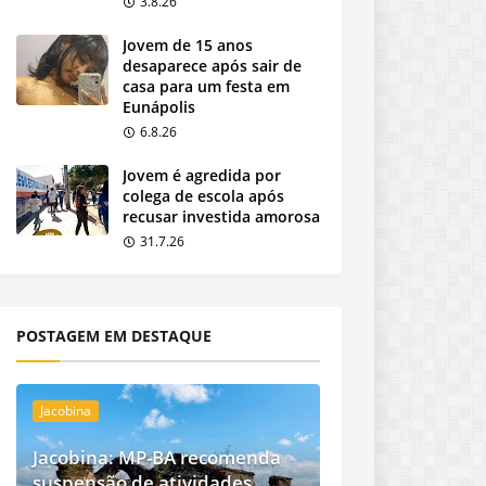
3.8.26
Jovem de 15 anos
desaparece após sair de
casa para um festa em
Eunápolis
6.8.26
Jovem é agredida por
colega de escola após
recusar investida amorosa
31.7.26
POSTAGEM EM DESTAQUE
Jacobina
Jacobina: MP-BA recomenda
suspensão de atividades