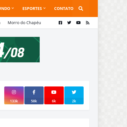
UNDO
ESPORTES
CONTATO
a
Morro do Chapéu
133k
58k
6k
2k