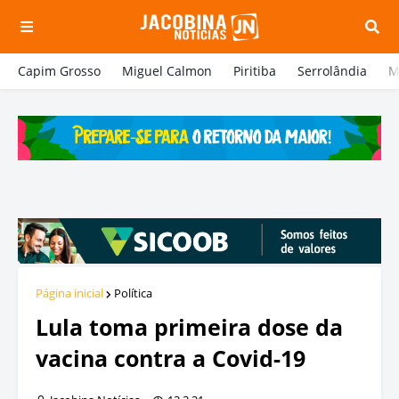
Capim Grosso
Miguel Calmon
Piritiba
Serrolândia
M
Página inicial
Política
Lula toma primeira dose da
vacina contra a Covid-19