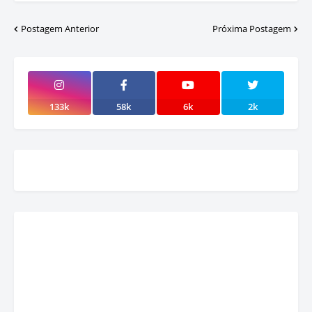
Postagem Anterior
Próxima Postagem
133k
58k
6k
2k