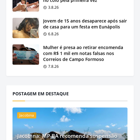
no colo pela primeira vez
3.8.26
Jovem de 15 anos desaparece após sair
de casa para um festa em Eunápolis
6.8.26
Mulher é presa ao retirar encomenda
com R$ 1 mil em notas falsas nos
Correios de Campo Formoso
7.8.26
POSTAGEM EM DESTAQUE
Jacobina
Jacobina: MP-BA recomenda suspensão