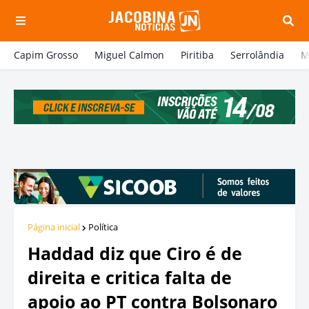
Capim Grosso
Miguel Calmon
Piritiba
Serrolândia
M
Página inicial
Política
Haddad diz que Ciro é de
direita e critica falta de
apoio ao PT contra Bolsonaro