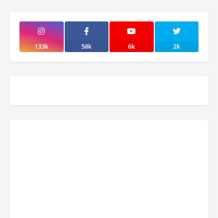
133k
58k
6k
2k