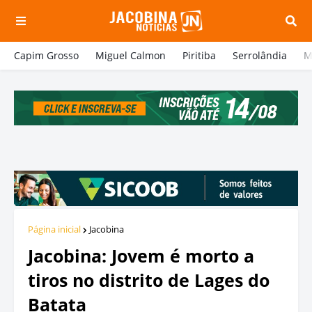
Capim Grosso
Miguel Calmon
Piritiba
Serrolândia
M
Página inicial
Jacobina
Jacobina: Jovem é morto a
tiros no distrito de Lages do
Batata