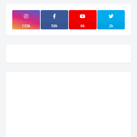
133k
58k
6k
2k