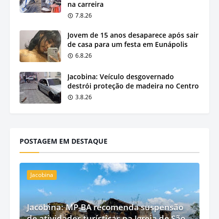
na carreira
7.8.26
Jovem de 15 anos desaparece após sair
de casa para um festa em Eunápolis
6.8.26
Jacobina: Veículo desgovernado
destrói proteção de madeira no Centro
3.8.26
POSTAGEM EM DESTAQUE
Jacobina
Jacobina: MP-BA recomenda suspensão
de atividades turísticas na Igreja de São