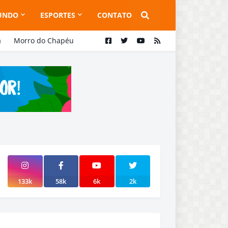
UNDO
ESPORTES
CONTATO
a
Morro do Chapéu
133k
58k
6k
2k