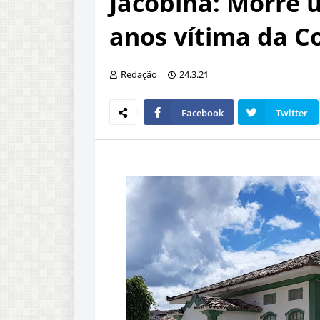
Jacobina: Morre 
anos vítima da C
Redação
24.3.21
Facebook
Twitter