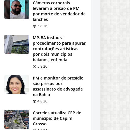
Câmeras corporais
levaram à prisão de PM
por morte de vendedor de
lanches
5.8.26
MP-BA instaura
procedimento para apurar
contratações artísticas
por dois municípios
baianos; entenda
5.8.26
PM e monitor de presídio
são presos por
assassinato de advogada
na Bahia
4.8.26
Correios atualiza CEP do
município de Capim
Grosso