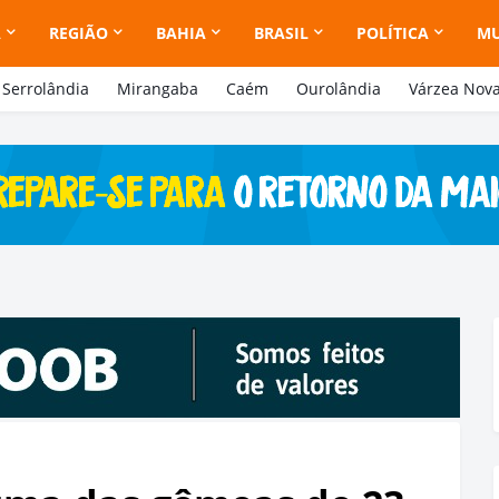
A
REGIÃO
BAHIA
BRASIL
POLÍTICA
M
Serrolândia
Mirangaba
Caém
Ourolândia
Várzea Nov