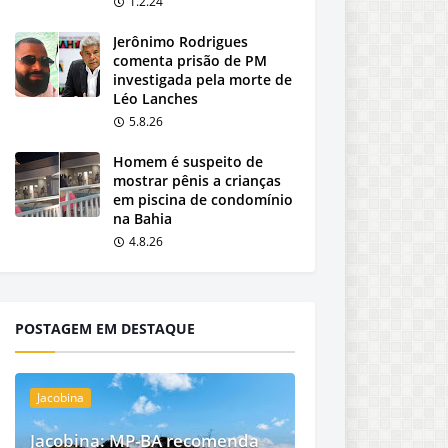
1.2.24
Jerônimo Rodrigues
comenta prisão de PM
investigada pela morte de
Léo Lanches
5.8.26
Homem é suspeito de
mostrar pênis a crianças
em piscina de condomínio
na Bahia
4.8.26
POSTAGEM EM DESTAQUE
Jacobina
Jacobina: MP-BA recomenda