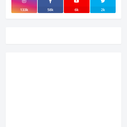
133k
58k
6k
2k