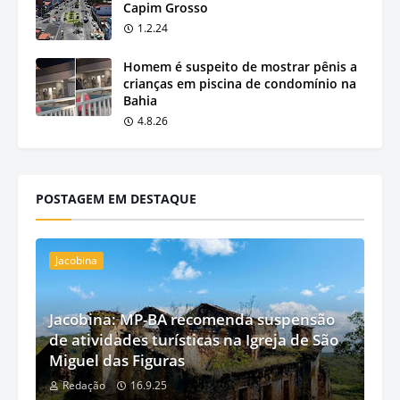
Capim Grosso
1.2.24
Homem é suspeito de mostrar pênis a
crianças em piscina de condomínio na
Bahia
4.8.26
POSTAGEM EM DESTAQUE
Jacobina
Jacobina: MP-BA recomenda suspensão
de atividades turísticas na Igreja de São
Miguel das Figuras
Redação
16.9.25