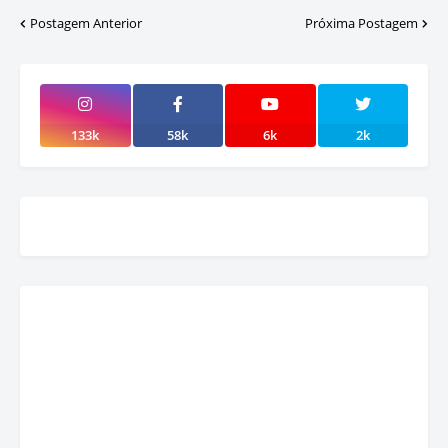
Postagem Anterior
Próxima Postagem
133k
58k
6k
2k