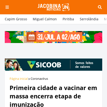
Capim Grosso
Miguel Calmon
Piritiba
Serrolândia
M
Página inicial
Coronavírus
Primeira cidade a vacinar em
massa encerra etapa de
imunização