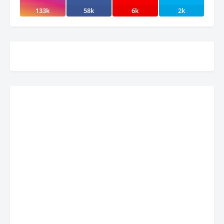
133k
58k
6k
2k