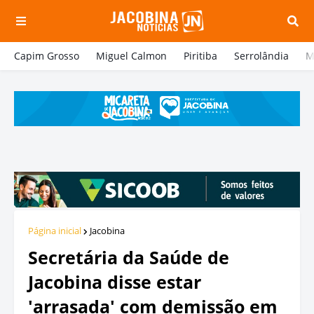
Capim Grosso
Miguel Calmon
Piritiba
Serrolândia
M
Página inicial
Jacobina
Secretária da Saúde de
Jacobina disse estar
'arrasada' com demissão em