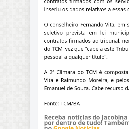
contratos firmados com os servi
inseriu os dados relativos a essas
O conselheiro Fernando Vita, em 
seletivo prevista em lei munic
contratos firmados ao tribunal, n
do TCM, vez que “cabe a este Trib
pessoal a qualquer título”.
A 2ª Câmara do TCM é composta 
Vita e Raimundo Moreira, e pelos
Emanuel de Souza. Cabe recurso d
Fonte: TCM/BA
Receba notícias do Jacobina
por dentro de tudo! Também
no
Google Notícias
.