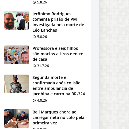
5.8.26
Jerônimo Rodrigues
comenta prisão de PM
investigada pela morte de
Léo Lanches
5.8.26
Professora e seis filhos
são mortos a tiros dentro
de casa
31.7.26
Segunda morte é
confirmada após colisão
entre ambulância de
Jacobina e carro na BR-324
4.8.26
Bell Marques chora ao
carregar neta no colo pela
primeira vez