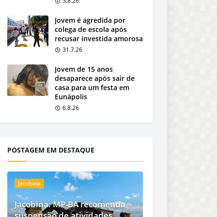
3.8.26
Jovem é agredida por
colega de escola após
recusar investida amorosa
31.7.26
Jovem de 15 anos
desaparece após sair de
casa para um festa em
Eunápolis
6.8.26
POSTAGEM EM DESTAQUE
Jacobina
Jacobina: MP-BA recomenda
suspensão de atividades