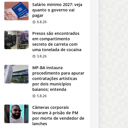
Salário mínimo 2027: veja
quanto o governo vai
pagar
6.8.26
Presos são encontrados
em compartimento
secreto de carreta com
uma tonelada de cocaína
3.8.26
MP-BA instaura
procedimento para apurar
contratações artísticas
por dois municípios
baianos; entenda
5.8.26
Câmeras corporais
levaram à prisão de PM
por morte de vendedor de
lanches