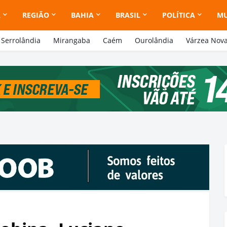
A
REGIÃO
BAHIA
BRASIL
POLÍTICA
M
Serrolândia
Mirangaba
Caém
Ourolândia
Várzea Nov