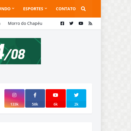
UNDO
ESPORTES
CONTATO
a
Morro do Chapéu
133k
58k
6k
2k