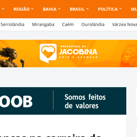
A
REGIÃO
BAHIA
BRASIL
POLÍTICA
M
Serrolândia
Mirangaba
Caém
Ourolândia
Várzea Nov