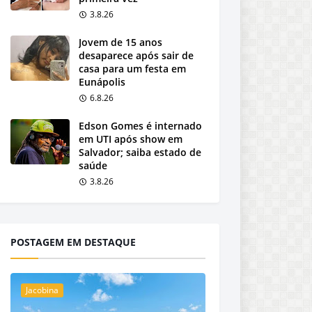
3.8.26
Jovem de 15 anos
desaparece após sair de
casa para um festa em
Eunápolis
6.8.26
Edson Gomes é internado
em UTI após show em
Salvador; saiba estado de
saúde
3.8.26
POSTAGEM EM DESTAQUE
Jacobina