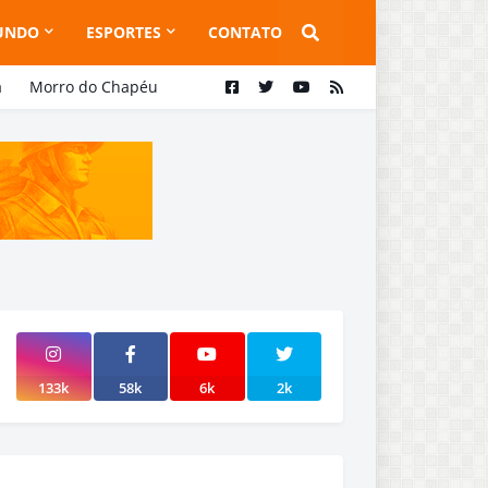
UNDO
ESPORTES
CONTATO
a
Morro do Chapéu
133k
58k
6k
2k