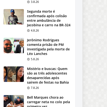
3.8.26
Segunda morte é
confirmada após colisão
entre ambulância de
Jacobina e carro na BR-324
4.8.26
Jerônimo Rodrigues
comenta prisão de PM
investigada pela morte de
Léo Lanches
5.8.26
Mistério e buscas: Quem
são as três adolescentes
desaparecidas após
saírem de festas na Bahia
7.8.26
Bell Marques chora ao
carregar neta no colo pela
primeira vez