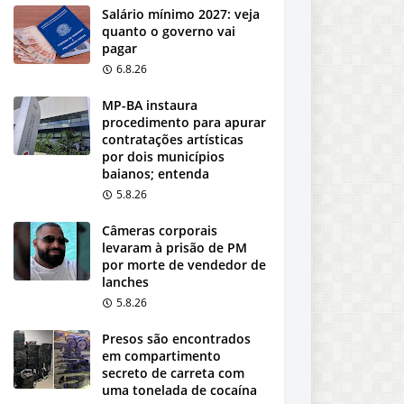
Salário mínimo 2027: veja
quanto o governo vai
pagar
6.8.26
MP-BA instaura
procedimento para apurar
contratações artísticas
por dois municípios
baianos; entenda
5.8.26
Câmeras corporais
levaram à prisão de PM
por morte de vendedor de
lanches
5.8.26
Presos são encontrados
em compartimento
secreto de carreta com
uma tonelada de cocaína