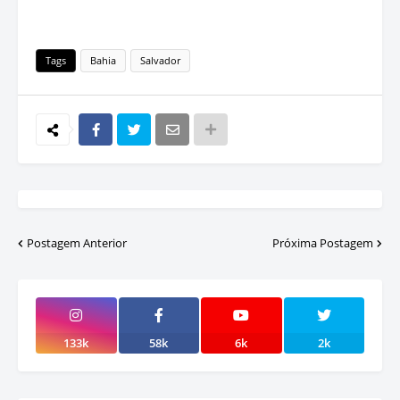
Tags
Bahia
Salvador
Postagem Anterior
Próxima Postagem
133k
58k
6k
2k