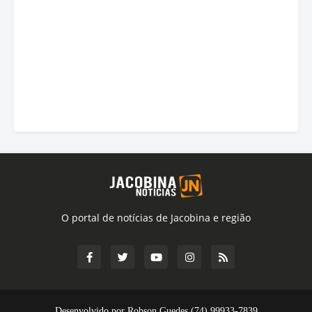
O portal de notícias de Jacobina e região
Desenvolvido por Robson Guedes (74) 99933-7839