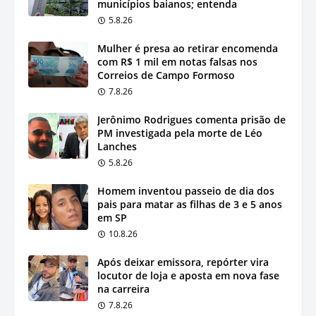
municípios baianos; entenda
5.8.26
Mulher é presa ao retirar encomenda
com R$ 1 mil em notas falsas nos
Correios de Campo Formoso
7.8.26
Jerônimo Rodrigues comenta prisão de
PM investigada pela morte de Léo
Lanches
5.8.26
Homem inventou passeio de dia dos
pais para matar as filhas de 3 e 5 anos
em SP
10.8.26
Após deixar emissora, repórter vira
locutor de loja e aposta em nova fase
na carreira
7.8.26