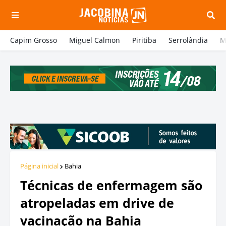
Capim Grosso
Miguel Calmon
Piritiba
Serrolândia
M
Página inicial
Bahia
Técnicas de enfermagem são
atropeladas em drive de
vacinação na Bahia