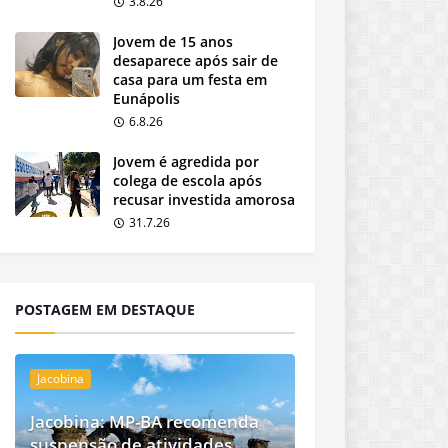
3.8.26
Jovem de 15 anos
desaparece após sair de
casa para um festa em
Eunápolis
6.8.26
Jovem é agredida por
colega de escola após
recusar investida amorosa
31.7.26
POSTAGEM EM DESTAQUE
Jacobina
Jacobina: MP-BA recomenda
suspensão de atividades