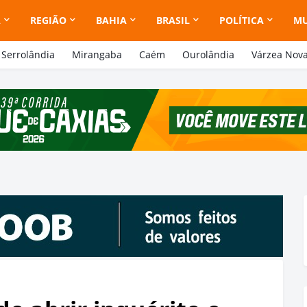
A
REGIÃO
BAHIA
BRASIL
POLÍTICA
M
Serrolândia
Mirangaba
Caém
Ourolândia
Várzea Nov