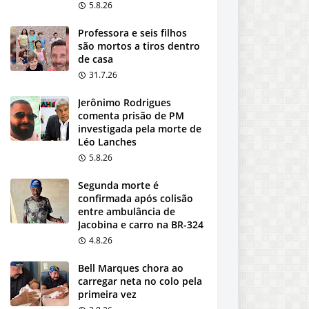
5.8.26
Professora e seis filhos
são mortos a tiros dentro
de casa
31.7.26
Jerônimo Rodrigues
comenta prisão de PM
investigada pela morte de
Léo Lanches
5.8.26
Segunda morte é
confirmada após colisão
entre ambulância de
Jacobina e carro na BR-324
4.8.26
Bell Marques chora ao
carregar neta no colo pela
primeira vez