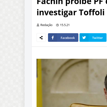
Fachin proíbe PF 
investigar Toffoli
Redação
15.5.21
Facebook
Twitter