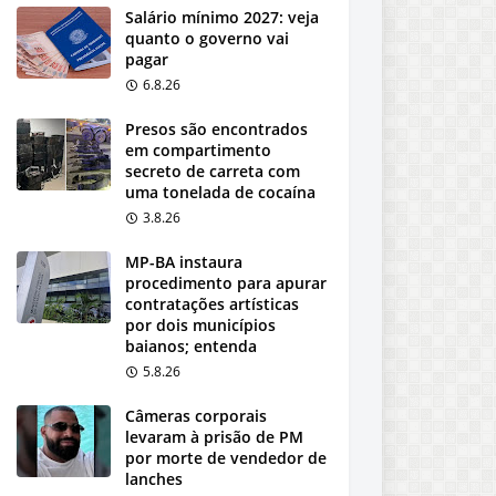
Salário mínimo 2027: veja
quanto o governo vai
pagar
6.8.26
Presos são encontrados
em compartimento
secreto de carreta com
uma tonelada de cocaína
3.8.26
MP-BA instaura
procedimento para apurar
contratações artísticas
por dois municípios
baianos; entenda
5.8.26
Câmeras corporais
levaram à prisão de PM
por morte de vendedor de
lanches