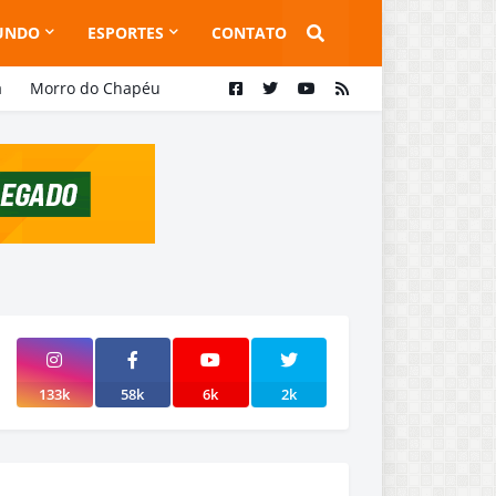
UNDO
ESPORTES
CONTATO
a
Morro do Chapéu
133k
58k
6k
2k