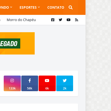
UNDO
ESPORTES
CONTATO
a
Morro do Chapéu
133k
58k
6k
2k