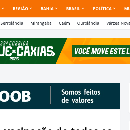
A
REGIÃO
BAHIA
BRASIL
POLÍTICA
M
Serrolândia
Mirangaba
Caém
Ourolândia
Várzea Nov