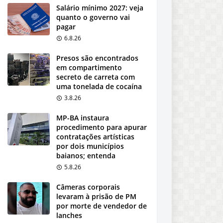
Salário mínimo 2027: veja
quanto o governo vai
pagar
6.8.26
Presos são encontrados
em compartimento
secreto de carreta com
uma tonelada de cocaína
3.8.26
MP-BA instaura
procedimento para apurar
contratações artísticas
por dois municípios
baianos; entenda
5.8.26
Câmeras corporais
levaram à prisão de PM
por morte de vendedor de
lanches