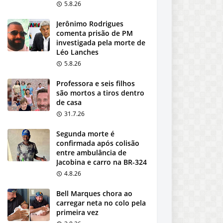
5.8.26
Jerônimo Rodrigues
comenta prisão de PM
investigada pela morte de
Léo Lanches
5.8.26
Professora e seis filhos
são mortos a tiros dentro
de casa
31.7.26
Segunda morte é
confirmada após colisão
entre ambulância de
Jacobina e carro na BR-324
4.8.26
Bell Marques chora ao
carregar neta no colo pela
primeira vez