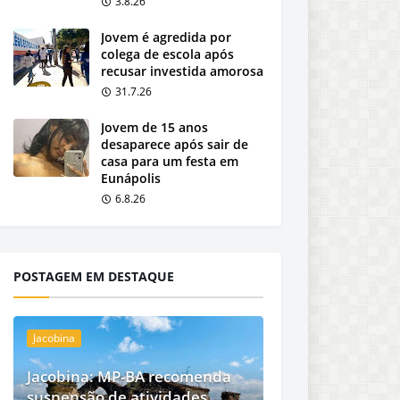
3.8.26
Jovem é agredida por
colega de escola após
recusar investida amorosa
31.7.26
Jovem de 15 anos
desaparece após sair de
casa para um festa em
Eunápolis
6.8.26
POSTAGEM EM DESTAQUE
Jacobina
Jacobina: MP-BA recomenda
suspensão de atividades