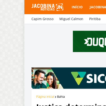
INÍCIO
JACOBIN
Capim Grosso
Miguel Calmon
Piritiba
Página inicial
Bahia