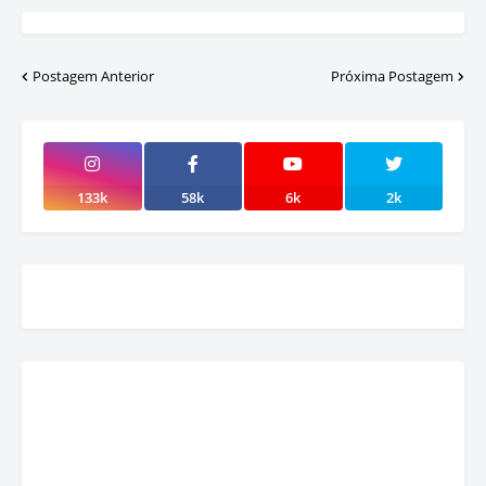
Postagem Anterior
Próxima Postagem
133k
58k
6k
2k