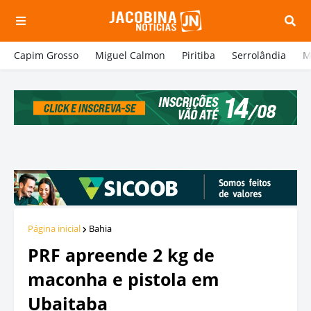
Capim Grosso
Miguel Calmon
Piritiba
Serrolândia
M
Página inicial
Bahia
PRF apreende 2 kg de
maconha e pistola em
Ubaitaba