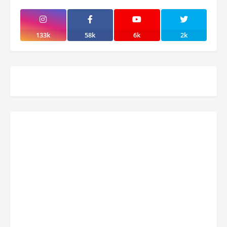
133k
58k
6k
2k