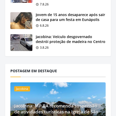
7.8.26
Jovem de 15 anos desaparece após sair
de casa para um festa em Eunápolis
6.8.26
Jacobina: Veículo desgovernado
destrói proteção de madeira no Centro
3.8.26
POSTAGEM EM DESTAQUE
Jacobina
Jacobina: MP-BA recomenda suspensão
de atividades turísticas na Igreja de São