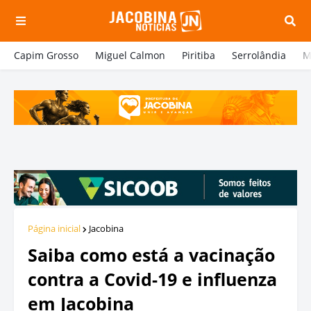
Capim Grosso
Miguel Calmon
Piritiba
Serrolândia
M
Página inicial
Jacobina
Saiba como está a vacinação
contra a Covid-19 e influenza
em Jacobina