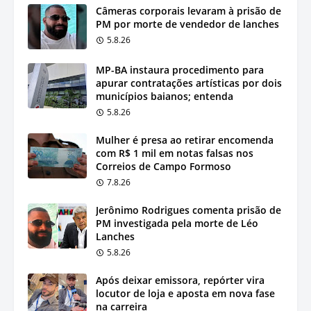
Câmeras corporais levaram à prisão de
PM por morte de vendedor de lanches
5.8.26
MP-BA instaura procedimento para
apurar contratações artísticas por dois
municípios baianos; entenda
5.8.26
Mulher é presa ao retirar encomenda
com R$ 1 mil em notas falsas nos
Correios de Campo Formoso
7.8.26
Jerônimo Rodrigues comenta prisão de
PM investigada pela morte de Léo
Lanches
5.8.26
Após deixar emissora, repórter vira
locutor de loja e aposta em nova fase
na carreira