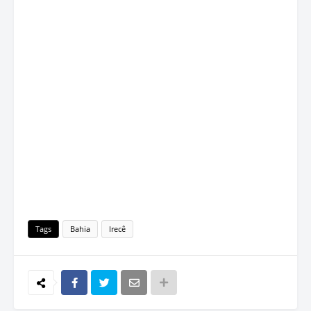
Tags
Bahia
Irecê