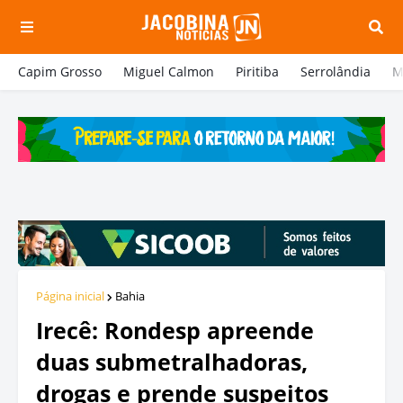
Capim Grosso
Miguel Calmon
Piritiba
Serrolândia
M
Página inicial
Bahia
Irecê: Rondesp apreende
duas submetralhadoras,
drogas e prende suspeitos