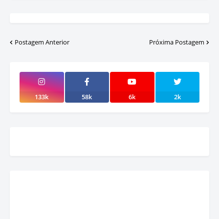
Postagem Anterior
Próxima Postagem
133k
58k
6k
2k