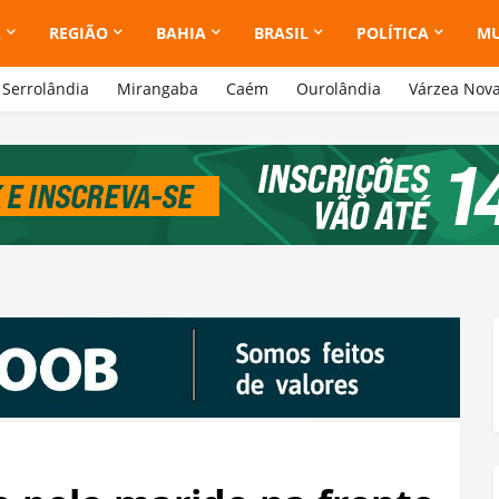
A
REGIÃO
BAHIA
BRASIL
POLÍTICA
M
Serrolândia
Mirangaba
Caém
Ourolândia
Várzea Nov