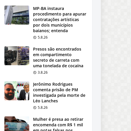
MP-BA instaura
procedimento para apurar
contratações artísticas
por dois municípios
baianos; entenda
5.8.26
Presos são encontrados
em compartimento
secreto de carreta com
uma tonelada de cocaína
3.8.26
Jerônimo Rodrigues
comenta prisão de PM
investigada pela morte de
Léo Lanches
5.8.26
Mulher é presa ao retirar
encomenda com R$ 1 mil
em notas falsas nos