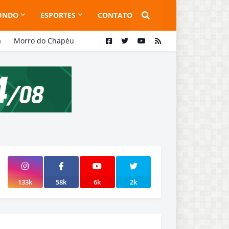
UNDO
ESPORTES
CONTATO
a
Morro do Chapéu
133k
58k
6k
2k