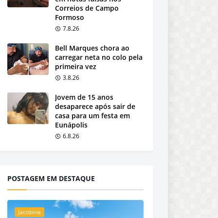
Correios de Campo
Formoso
7.8.26
Bell Marques chora ao
carregar neta no colo pela
primeira vez
3.8.26
Jovem de 15 anos
desaparece após sair de
casa para um festa em
Eunápolis
6.8.26
POSTAGEM EM DESTAQUE
Jacobina