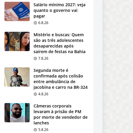
Salário mínimo 2027: veja
quanto o governo vai
pagar
6.8.26
Mistério e buscas: Quem
são as três adolescentes
desaparecidas após
saírem de festas na Bahia
7.8.26
Segunda morte é
confirmada após colisão
entre ambulância de
Jacobina e carro na BR-324
4.8.26
Câmeras corporais
levaram à prisão de PM
por morte de vendedor de
lanches
5.8.26