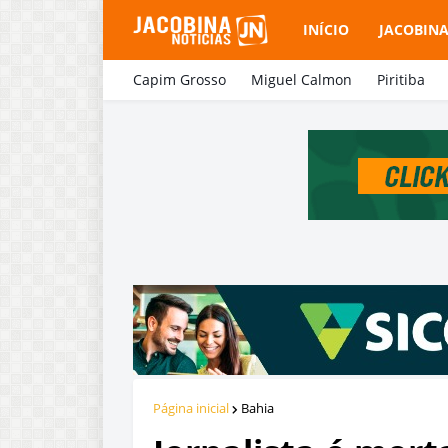
INÍCIO
JACOBIN
Capim Grosso
Miguel Calmon
Piritiba
Página inicial
Bahia