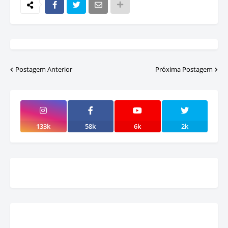
Postagem Anterior
Próxima Postagem
133k
58k
6k
2k