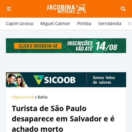
Capim Grosso
Miguel Calmon
Piritiba
Serrolândia
M
Página inicial
Bahia
Turista de São Paulo
desaparece em Salvador e é
achado morto