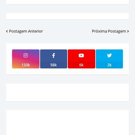
Postagem Anterior
Próxima Postagem
133k
58k
6k
2k