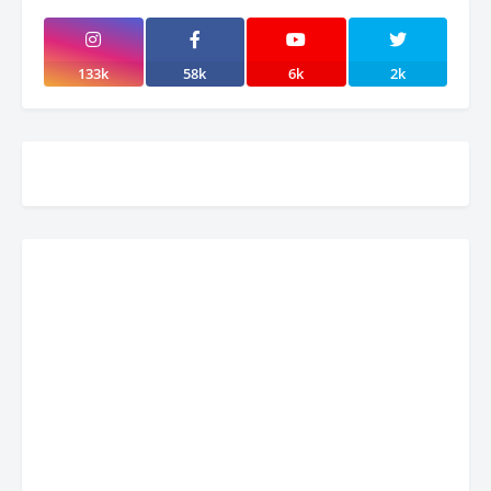
133k
58k
6k
2k