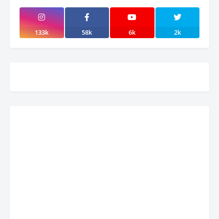
133k
58k
6k
2k