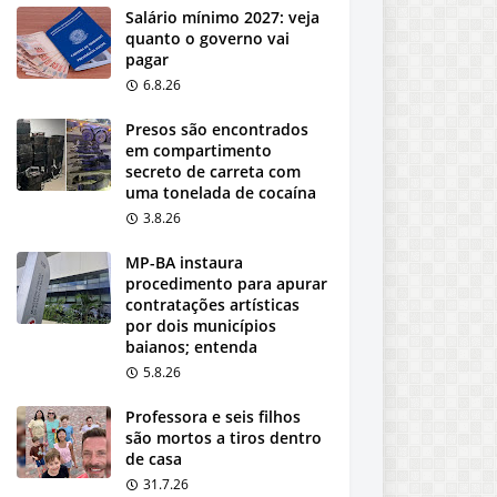
Salário mínimo 2027: veja
quanto o governo vai
pagar
6.8.26
Presos são encontrados
em compartimento
secreto de carreta com
uma tonelada de cocaína
3.8.26
MP-BA instaura
procedimento para apurar
contratações artísticas
por dois municípios
baianos; entenda
5.8.26
Professora e seis filhos
são mortos a tiros dentro
de casa
31.7.26