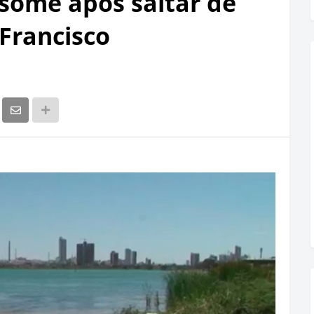
 some após saltar de
 Francisco