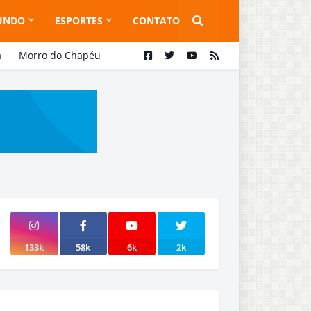
UNDO
ESPORTES
CONTATO
a
Morro do Chapéu
133k
58k
6k
2k