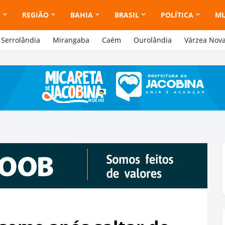
A
REGIÃO
BAHIA
BRASIL
POLÍTICA
M
Serrolândia
Mirangaba
Caém
Ourolândia
Várzea Nov