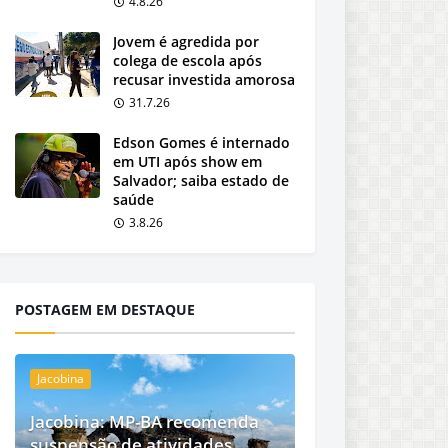
4.8.26
Jovem é agredida por
colega de escola após
recusar investida amorosa
31.7.26
Edson Gomes é internado
em UTI após show em
Salvador; saiba estado de
saúde
3.8.26
POSTAGEM EM DESTAQUE
Jacobina
Jacobina: MP-BA recomenda
suspensão de atividades