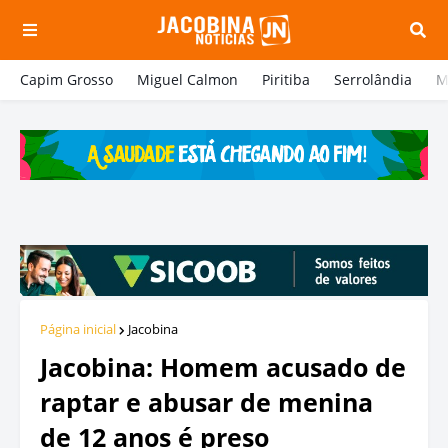
Capim Grosso
Miguel Calmon
Piritiba
Serrolândia
M
Página inicial
Jacobina
Jacobina: Homem acusado de
raptar e abusar de menina
de 12 anos é preso