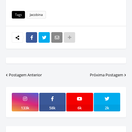
Tags
Jacobina
Postagem Anterior
Próxima Postagem
133k
58k
6k
2k