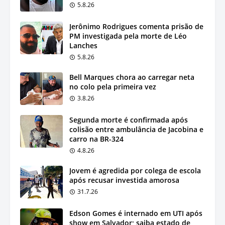
5.8.26
Jerônimo Rodrigues comenta prisão de
PM investigada pela morte de Léo
Lanches
5.8.26
Bell Marques chora ao carregar neta
no colo pela primeira vez
3.8.26
Segunda morte é confirmada após
colisão entre ambulância de Jacobina e
carro na BR-324
4.8.26
Jovem é agredida por colega de escola
após recusar investida amorosa
31.7.26
Edson Gomes é internado em UTI após
show em Salvador; saiba estado de