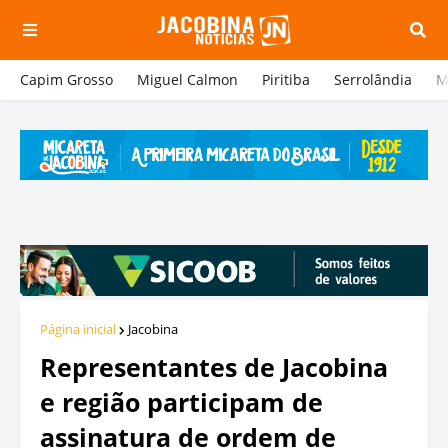
Capim Grosso
Miguel Calmon
Piritiba
Serrolândia
M
Página inicial
Jacobina
Representantes de Jacobina
e região participam de
assinatura de ordem de