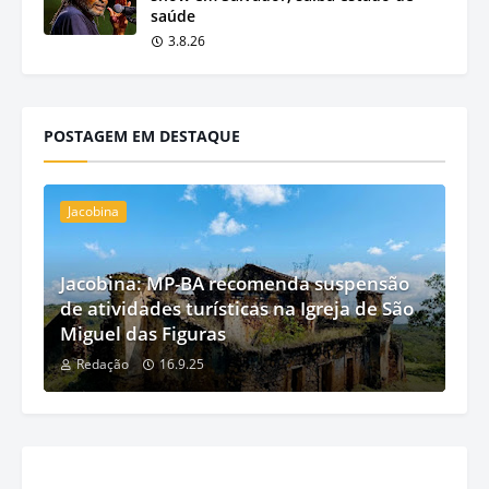
saúde
3.8.26
POSTAGEM EM DESTAQUE
Jacobina
Jacobina: MP-BA recomenda suspensão
de atividades turísticas na Igreja de São
Miguel das Figuras
Redação
16.9.25