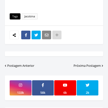
Tags
Jacobina
Postagem Anterior
Próxima Postagem
133k
58k
6k
2k