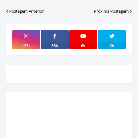
Postagem Anterior
Próxima Postagem
133k
58k
6k
2k